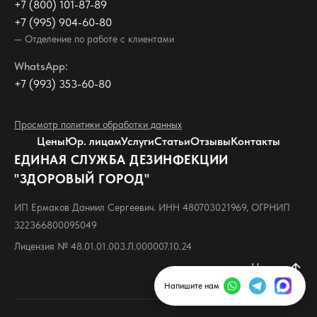
+7 (800) 101-87-89
+7 (995) 904-60-80
— Отделение по работе с клиентами
WhatsApp:
+7 (993) 353-60-80
Просмотр политики обработки данных
Цены
Юр. лицам
Услуги
Статьи
Отзывы
Контакты
ЕДИНАЯ СЛУЖБА ДЕЗИНФЕКЦИИ
"ЗДОРОВЫЙ ГОРОД"
ИП Ермаков Даниил Сергеевич. ИНН 480703021969, ОГРНИП
322366800095049
Лицензия № 48.01.01.003.Л.000007.10.24
Наверх
arrow_upward
Напишите нам